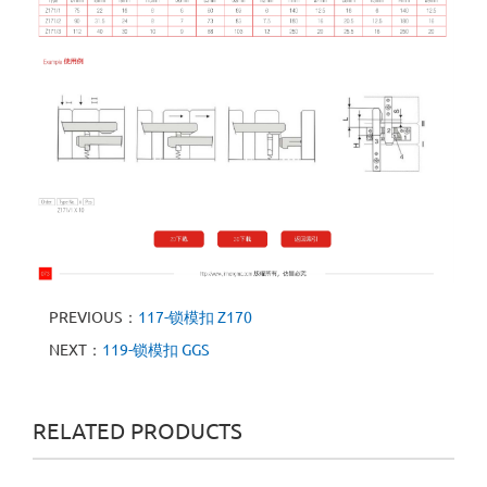
PREVIOUS：
117-锁模扣 Z170
NEXT：
119-锁模扣 GGS
RELATED PRODUCTS